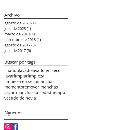
Archivo
agosto de 2023
(1)
1 entrada
julio de 2023
(1)
1 entrada
marzo de 2019
(1)
1 entrada
diciembre de 2018
(1)
1 entrada
agosto de 2017
(3)
3 entradas
julio de 2017
(3)
3 entradas
Buscar por tags
cuando
lavado
lavado en seco
lavar
limpiar
limpieza
limpieza en seco
manchas
momento
remover manchas
sacar manchas
suciedad
tiempo
vestido de novia
Síguenos