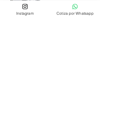
Instagram
Cotiza por Whatsapp
Cómo evitar que mi
vestido se ponga
amarillo con el tiempo?
Estás pensando en lavar
tu vestido de novia?
Complejidad de la